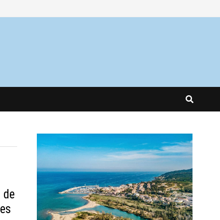
 de
des