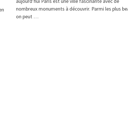
aujourd’hui Paris est une ville fascinante avec de
nombreux monuments à découvrir. Parmi les plus be
 en
on peut …